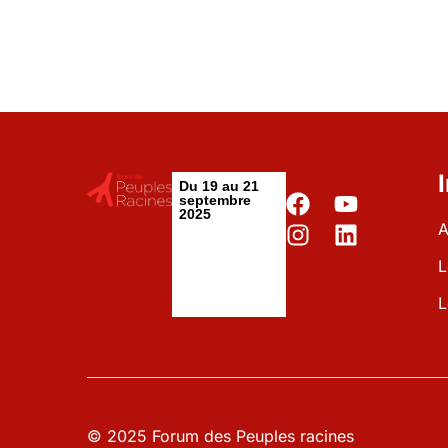
n
n
e
z
u
n
Du 19 au 21
e
septembre
2025
d
A
a
L
t
L
e
.
© 2025 Forum des Peuples racines