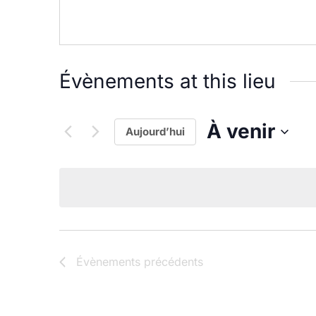
Évènements at this lieu
À venir
Aujourd’hui
S
é
l
e
c
t
Évènements
précédents
i
o